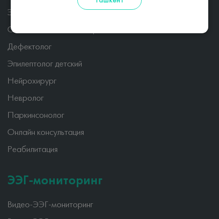
Ташкент
Эпилептолог
Сомнолог и детский невролог
Дефектолог
Эпилептолог детский
Нейрохирург
Невролог
Паркинсонолог
Онлайн консультация
Реабилитация
ЭЭГ-мониторинг
Видео-ЭЭГ-мониторинг