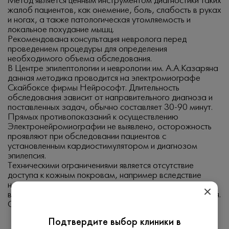
Метод является ценным инструментом диагностики таких
жалоб пациентов, как онемение, боль, слабость в руках
и ногах, а также патологическая утомляемость и
локальное похудание мышц.
Рекомендована консультация невролога перед
проведением процедуры для определения
необходимого объема обследования.
В Центре эпилептологии и неврологии им. А.А.Казаряна
данная методика проводится на электромиографе
Скайбоксе фирмы Нейрософт. Длительность
обследования зависит от направительного диагноза и
поставленных задач, обычно составляет 30-90 минут.
Прямых противопоказаний к осуществлению
Электронейромиографии не выявлено, осторожность
проявляют при обследовании пациентов с
установленным кардиостимулятором и диагнозом
эпилепсия.
Техническими ограничениями является отсутствие
доступа к кожным покровам, например вследствие
наложения гипсовой лангеты, открытых ранений и
воспалительных заболеваний кожи в зоне исследования.
Специальной подготовки не требуется.
Подтвердите выбор клиники в