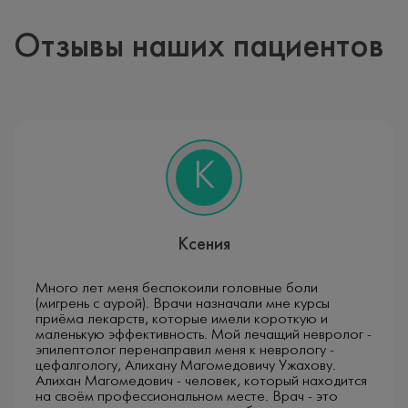
Для постановки точного диагноза детский эпилептолог
Отзывы наших пациентов
может назначить дополнительное обследование: ЭЭГ-
видео мониторинг с индивидуальным дизайном
исследования с учетом особенностей пациента и его
заболевания, высококачественное МРТ головного
мозга, генетические исследования, консультации других
узких специалистов.
К
Методы лечения эпилепсии у
детей
Ксения
Для лечения эпилепсии у детей в настоящее время
существуют различные методы: медикаментозная
терапия, хирургия эпилепсии, кетогенная диета.
Много лет меня беспокоили головные боли
(мигрень с аурой). Врачи назначали мне курсы
приёма лекарств, которые имели короткую и
Детские эпилептологи нашего центра при подборе
маленькую эффективность. Мой лечащий невролог -
лечения всегда учитывают особенности маленьких
эпилептолог перенаправил меня к неврологу -
пациентов, опираются на современные международные
цефалгологу, Алихану Магомедовичу Ужахову.
стандарты и рекомендации, что необходимо для
Алихан Магомедович - человек, который находится
успешной борьбы с заболеванием.
на своём профессиональном месте. Врач - это