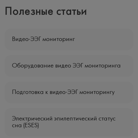
нуждается большое количество людей,
Полезные статьи
сталкивающихся с проблемой, подобной моей.
Видео-ЭЭГ мониторинг
Оборудование видео ЭЭГ мониторинга
Подготовка к видео-ЭЭГ мониторингу
Электрический эпилептический статус
сна (ESES)