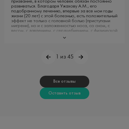
призвание, в котором человек обязан постоянно
развиваться. Благодаря Ужахову А.М., его
подобранному лечению,​ впервые за все мои годы
жизни (20 лет) с этой болезнью, есть положительный
эффект не только с головной болью (приступами
мигрени), но и с заложенностью носа, со сном, с
весом, с давлением, с сердцебиением, с физической
и интеллектуальной работой (речевые навыки,
память). Оказывается, все перечисленные
проблемы, которые не удавалось решить но
протяжении многих лет, связаны были с
неврологией. Да, Алихан Магомедович молодой
1 из 45
специалист, что нередко напрягает пациентов,
особенно старшее поколение. Этот взгляд
совершенно неправильный. Ужахов А.М. бесценный
специалисты, который постоянно развивается,
учится в своей профессиональной сфере. Мой
Все отзывы
приём длился дольше часа, Алихан Магомедович
объяснил всё на доступном языке для меня,
Оставить отзыв
человека, не имеющего медицинского
образования. При необходимости всегда ему
можно задать вопрос не только на приёме, но и вне
времени проведения консультации. Спасибо
Алихану Магомедовичу Ужахову за его труд, за
отношение к своей работе. Алихан Магомедович,
продолжайте в том же духе, растите в своей сфере,
побольше бы общих специалистов, в которых