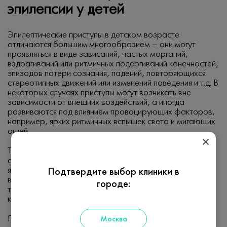
эпилепсии у детей
Эпилептические приступы в детском возрасте
отличаются большим многообразием – они могут
проявляться в виде зависаний, частых морганий,
вздрагиваний или ритмичных подергиваний конечностей,
эпизодов потери сознания, падений, повторяющихся
стереотипных движений или изменений поведения и т.д. В
некоторых случаях приступы могут возникать вне
зависимости от внешних воздействий, а иногда
развиваются под влиянием провоцирующих факторов,
например, ярких ритмичных вспышек света и мигающих
огней.
Также у детей до определенного возраста могут
отмечаться приступы с судорогами, которые не
являются симптомами эпилепсии, а случаются
Подтвердите выбор клиники в
вследствие «острых» состояний, таких как повышение
городе:
температуры тела, обильная рвота и диарея при
кишечных инфекциях.
При наличии у ребенка любого состояния, внезапно
Москва