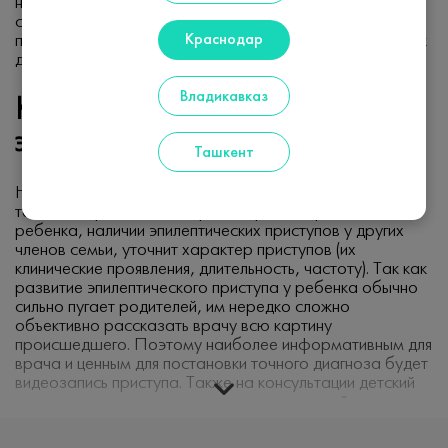
начинающегося и заканчивающегося, которое
сопровождается вышеперечисленными или другими
Краснодар
проявления, необходимо обратиться на консультацию к
детскому неврологу-эпилептологу.
Владикавказ
Как проходит прием детского
эпилептолога
Ташкент
На консультации доктор подробно расспросит о
течении беременности и родов, раннем развитии
ребенка, наличии эпилептических приступов у других
членов семьи, уточнит характер приступов (их
клинические проявления, длительность, частоту). Так как
развитие эпилептического приступа у ребенка обычно
сильно пугает родителей, им нередко сложно
объективно рассказать врачу всю картину
происшедшего. Поэтому наиболее информативным для
врача и ценным для постановки точного диагноза будет
видеозапись приступа. Также на консультации детский
врач-эпилептолог проведет неврологический осмотр
ребенка, самостоятельно изучит первичные данные
всех проведенных исследований.