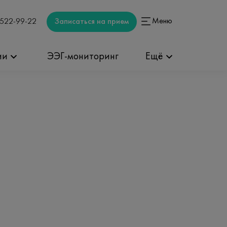
Меню
Записаться на прием
 522-99-22
ии
ЭЭГ-мониторинг
Ещё