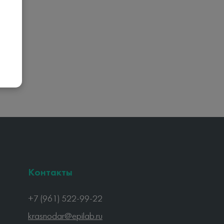
Контакты
+7 (961) 522-99-22
krasnodar@epilab.ru