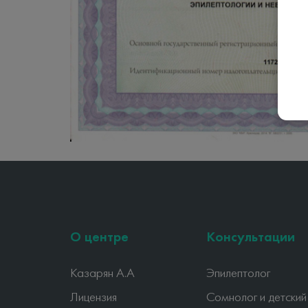
О центре
Консультации
Казарян А.А
Эпилептолог
Лицензия
Сомнолог и детский