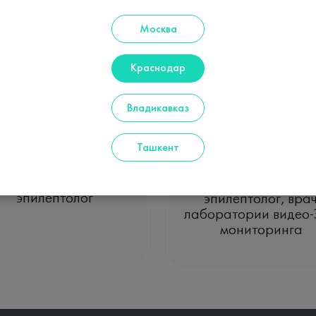
Москва
Краснодар
Владикавказ
Дудий
Столяр
ветлана Евгеньевна
Ольга Валерьевна
Ташкент
Детский невролог,
Детский невролог
эпилептолог
эпилептолог, вра
лаборатории видео
Записаться на прием
мониторинга
Записаться на прием