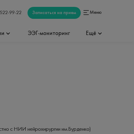
Меню
Записаться на прием
 522-99-22
ии
ЭЭГ-мониторинг
Ещё
стно с НИИ нейрохирургии им.Бурденко)