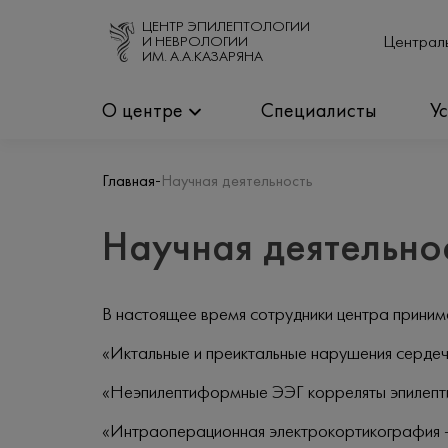
ЦЕНТР ЭПИЛЕПТОЛОГИИ
Централь
И НЕВРОЛОГИИ
ИМ. А.А.КАЗАРЯНА
О центре
Специалисты
У
-
Главная
Научная деятельность
Научная деятельно
В настоящее время сотрудники центра приним
«Иктальные и преиктальные нарушения сердеч
«Неэпилептиформные ЭЭГ корреляты эпилепти
«Интраоперационная электрокортикография –