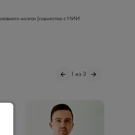
головного мозга» (совместно с НИИ
1 из 3