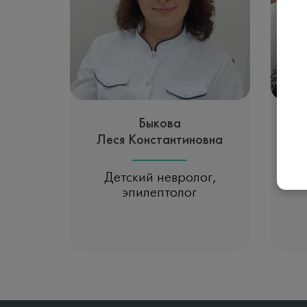
Быкова
Леся Константиновна
С
Детский невролог,
эпилептолог
Записаться на прием