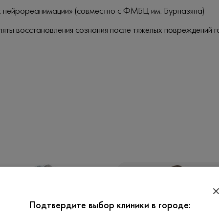
 нейрореанимации» (совместно с ФМБЦ им. Бурназяна)
яты восстановления сознания после тяжелых повреждений 
Подтвердите выбор клиники в городе: